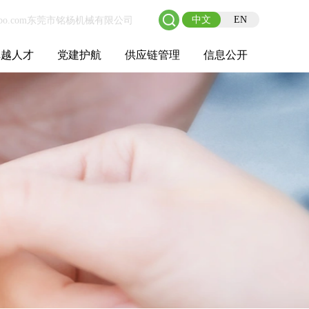
中文
EN
卓越人才
党建护航
供应链管理
信息公开
士后工作站
人才理念
职业成长
校园招聘
社会招聘
招聘动态
党建在线
教育实践
供应链介绍
供应链合作
基本信息
管理架构
人事薪酬
经营成果
重大事项