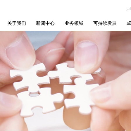
关于我们
新闻中心
业务领域
可持续发展
集团介绍
全球布局
发展历程
资源资质
联系我们
yabo.com东莞市
媒体聚焦
智能电网
智慧能源
智慧城市
招标信息
ESG报告
博
铭杨机械有限公
司新闻